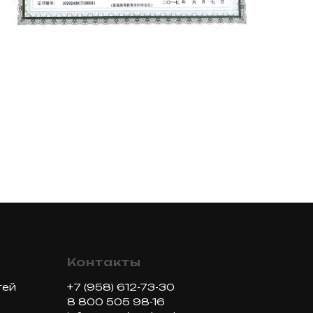
Контакты
тей
+7 (958) 612-73-30
8 800 505 98-16