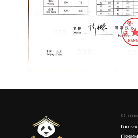
О шк
Главн
Преим