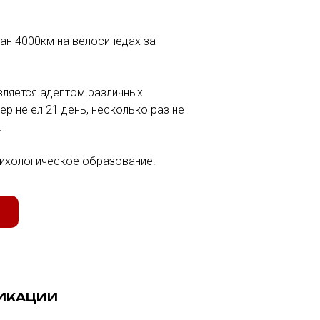
тан 4000км на велосипедах за
вляется адептом различных
р не ел 21 день, несколько раз не
.
сихологическое образование.
ИКАЦИИ